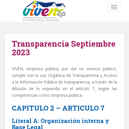
S
TOGGLE
k
i
p
t
o
Transparencia Septiembre
m
a
2023
i
n
VIVEN, empresa pública, por dar un servicio público,
c
cumple con la Ley Orgánica de Transparencia y Acceso
o
a la Información Pública de transparencia, a través de la
n
difusión de lo requerido en el artículo 7, según las
t
competencias como empresa pública.
e
n
CAPITULO 2 – ARTICULO 7
t
Literal A: Organización interna y
Base Legal