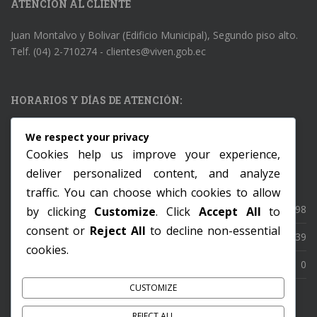
ATENCIÓN AL CLIENTE
Juan Montalvo y Bolivar (Edificio Municipal), Segundo piso alto.
Telf. (04) 2-710274 - clientes@viven.gob.ec
HORARIOS Y DÍAS DE ATENCIÓN:
Lunes a Viernes: 8:00AM – 17:00PM
We respect your privacy
Cookies help us improve your experience,
deliver personalized content, and analyze
ESTADÍSTICAS DEL SITIO
traffic. You can choose which cookies to allow
Total de lecturas:
61598
by clicking
Customize
. Click
Accept All
to
consent or
Reject All
to decline non-essential
Total de visitas:
49739
cookies.
Visitantes conectados:
0
CUSTOMIZE
REJECT ALL