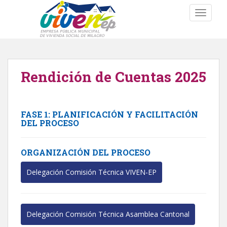
S
TOGGLE
k
i
p
t
o
Rendición de Cuentas 2025
m
a
i
n
FASE 1: PLANIFICACIÓN Y FACILITACIÓN
c
DEL PROCESO
o
n
ORGANIZACIÓN DEL PROCESO
t
e
Delegación Comisión Técnica VIVEN-EP
n
t
Delegación Comisión Técnica Asamblea Cantonal