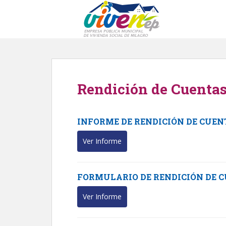
S
k
i
p
t
o
m
Rendición de Cuentas
a
i
n
INFORME DE RENDICIÓN DE CUEN
c
o
Ver Informe
n
t
e
FORMULARIO DE RENDICIÓN DE C
n
t
Ver Informe