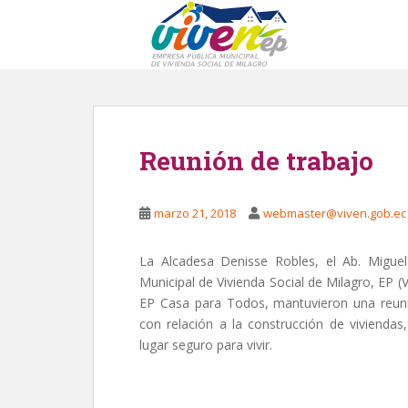
S
k
i
p
t
o
m
Reunión de trabajo
a
i
n
marzo 21, 2018
webmaster@viven.gob.ec
c
o
n
La Alcadesa Denisse Robles, el Ab. Migue
t
Municipal de Vivienda Social de Milagro, EP (
e
EP Casa para Todos, mantuvieron una reuni
n
con relación a la construcción de viviendas
t
lugar seguro para vivir.