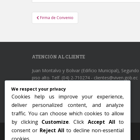
Navegación
Firma de Convenio
de
entradas
ATENCIÓN AL CLIENTE
Juan Montalvo y Bolivar (Edificio Municipal), Segundo
piso alto. Telf. (04) 2-710274 - clientes@viven.gob.ec
We respect your privacy
Cookies help us improve your experience,
deliver personalized content, and analyze
traffic. You can choose which cookies to allow
by clicking
Customize
. Click
Accept All
to
consent or
Reject All
to decline non-essential
cookies.