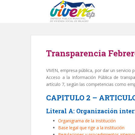
S
k
i
p
t
o
m
Transparencia Febrer
a
i
n
VIVEN, empresa pública, por dar un servicio 
c
Acceso a la Información Pública de transpar
o
artículo 7, según las competencias como emp
n
t
CAPITULO 2 – ARTICULO
e
n
Literal A: Organización inte
t
Organigrama de la Institución
Base legal que rige a la institución
Regulaciones y procedimientos interno