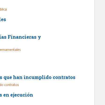
blica
les
rías Financieras y
ubernamentales
as que han incumplido contratos
do contratos
s en ejecución