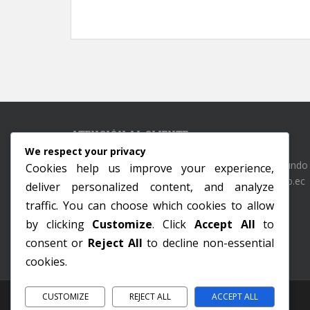
ATENCIÓN AL CLIENTE
We respect your privacy
Juan Montalvo y Bolivar (Edificio Municipal), Segundo
Cookies help us improve your experience,
piso alto. Telf. (04) 2-710274 - clientes@viven.gob.ec
deliver personalized content, and analyze
traffic. You can choose which cookies to allow
by clicking
Customize
. Click
Accept All
to
consent or
Reject All
to decline non-essential
cookies.
CUSTOMIZE
REJECT ALL
ACCEPT ALL