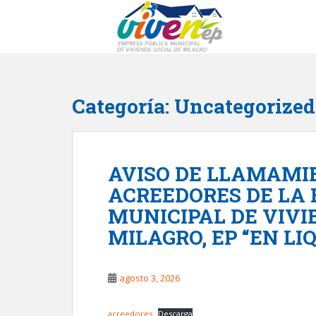
S
k
i
p
t
o
Categoría:
Uncategorized
m
a
i
n
AVISO DE LLAMAMI
c
o
ACREEDORES DE LA
n
MUNICIPAL DE VIVI
t
MILAGRO, EP “EN LI
e
n
t
agosto 3, 2026
acreedores
Descarga