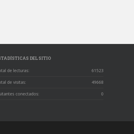
STADÍSTICAS DEL SITIO
tal de lecturas:
61523
tal de visitas:
49668
sitantes conectados:
0